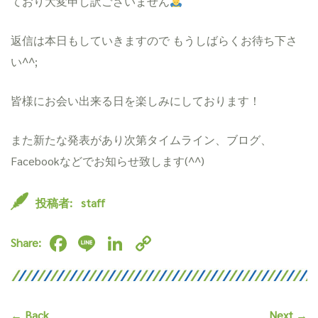
ており大変申し訳ございません
返信は本日もしていきますので もうしばらくお待ち下さ
い^^;
皆様にお会い出来る日を楽しみにしております！
また新たな発表があり次第タイムライン、ブログ、
Facebookなどでお知らせ致します(^^)
投稿者:
staff
F
Li
Li
C
Share:
ac
n
n
o
e
e
ke
py
b
dI
Li
← Back
Next →