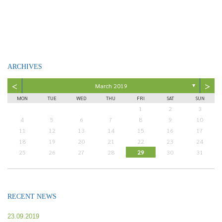
ARCHIVES
<
>
March 2019
▼
MON
TUE
WED
THU
FRI
SAT
SUN
1
2
3
4
5
6
7
8
9
10
11
12
13
14
15
16
17
18
19
20
21
22
23
24
25
26
27
28
29
30
31
RECENT NEWS
23.09.2019