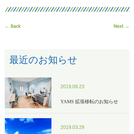
ac
n
n
o
e
e
ke
py
b
dI
Li
← Back
Next →
o
n
n
o
k
k
最近のお知らせ
2019.09.23
YAMS 拡張移転のお知らせ
2019.03.29