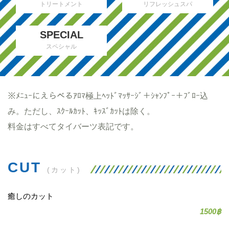
トリートメント
リフレッシュスパ
SPECIAL
スペシャル
※ﾒﾆｭｰにえらべるｱﾛﾏ極上ﾍｯﾄﾞﾏｯｻｰｼﾞ＋ｼｬﾝﾌﾟｰ＋ﾌﾞﾛｰ込
み。ただし、ｽｸｰﾙｶｯﾄ、ｷｯｽﾞｶｯﾄは除く。
料金はすべてタイバーツ表記です。
CUT
(カット)
癒しのカット
1500฿