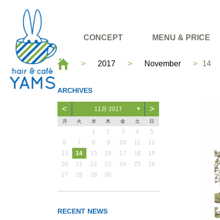
CONCEPT
MENU & PRICE
2017
November
14
ARCHIVES
<
>
11月 2017
▼
月
火
水
木
金
土
日
4
1
2
2
4
2
3
5
2
3
1
3
1
5
3
1
4
6
3
1
4
2
4
2
6
4
2
5
7
1
4
2
5
3
5
1
1
3
7
5
3
1
6
1
2
3
4
5
10
11
11
5
8
6
9
7
9
5
5
7
9
7
5
12
10
10
12
10
11
6
9
7
8
6
6
8
8
6
13
10
13
12
11
11
11
7
8
9
7
7
9
9
7
14
12
10
12
10
14
12
10
13
11
8
9
8
8
8
6
7
8
9
10
11
12
18
12
15
13
16
14
16
12
12
14
18
16
14
12
17
19
13
16
14
17
15
17
13
13
15
19
17
15
13
18
20
14
17
15
18
16
18
14
14
16
20
18
16
14
19
21
15
18
16
19
17
19
15
15
17
21
19
17
15
20
13
14
15
16
17
18
19
25
19
22
20
23
21
23
19
19
21
25
23
21
19
24
26
20
23
21
24
22
24
20
20
22
26
24
22
20
25
27
21
24
22
25
23
25
21
21
23
27
25
23
21
26
28
22
25
23
26
24
26
22
22
24
28
26
24
22
27
20
21
22
23
24
25
26
26
29
27
30
28
30
26
26
28
30
28
26
31
27
30
28
31
29
27
27
29
31
29
27
28
31
29
30
28
28
30
30
28
29
30
31
29
29
31
29
27
28
29
30
RECENT NEWS